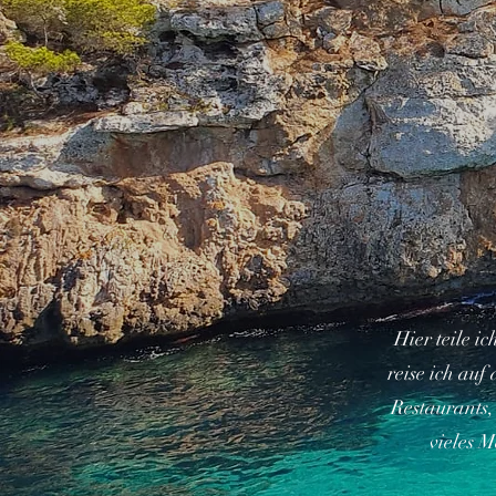
Hier teile i
reise ich auf
Restaurants,
vieles M